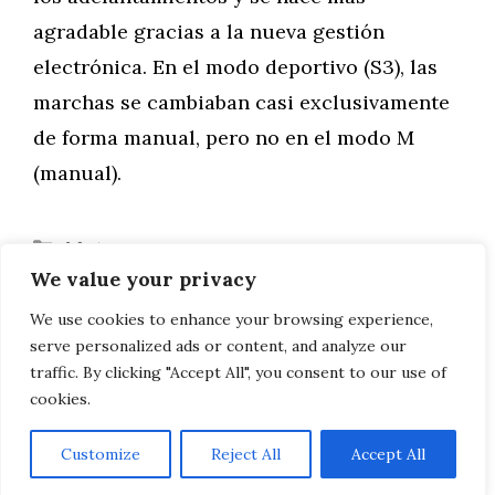
agradable gracias a la nueva gestión
electrónica. En el modo deportivo (S3), las
marchas se cambiaban casi exclusivamente
de forma manual, pero no en el modo M
(manual).
Categorías
Motor
We value your privacy
DUCATI SUPERSPORT S
YAMAHA TRACER 900 GT, LO MISMO
We use cookies to enhance your browsing experience,
serve personalized ads or content, and analyze our
PERO MEJOR
traffic. By clicking "Accept All", you consent to our use of
cookies.
Customize
Reject All
Accept All
AVISO LEGAL, POLITICA DE PRIVACIDAD, COOKIES