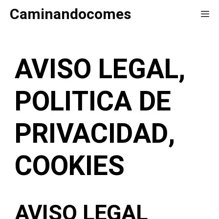
Saltar
Caminandocomes
Me
al
contenido
AVISO LEGAL,
POLITICA DE
PRIVACIDAD,
COOKIES
AVISO LEGAL