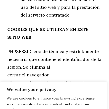
uso del sitio web y para la prestación
del servicio contratado.
COOKIES QUE SE UTILIZAN EN ESTE
SITIO WEB
PHPSESSID: cookie técnica y estrictamente
necesaria que contiene el identificador de la
sesión. Se elimina al
cerrar el navegador.
_lang: cookie técnica y estrictamente
We value your privacy
necesaria que contiene el idioma de la
sesión. Se elimina al cerrar el
We use cookies to enhance your browsing experience,
serve personalized ads or content, and analyze our
navegador.