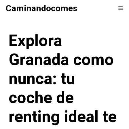
Saltar
Caminandocomes
Me
al
contenido
Explora
Granada como
nunca: tu
coche de
renting ideal te