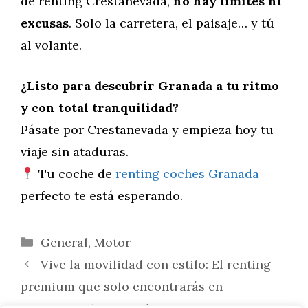
de renting Crestanevada,
no hay límites ni
excusas
. Solo la carretera, el paisaje… y tú
al volante.
¿Listo para descubrir Granada a tu ritmo
y con total tranquilidad?
Pásate por Crestanevada y empieza hoy tu
viaje sin ataduras.
Tu coche de
renting coches Granada
perfecto te está esperando.
Categorías
General
,
Motor
Vive la movilidad con estilo: El renting
premium que solo encontrarás en