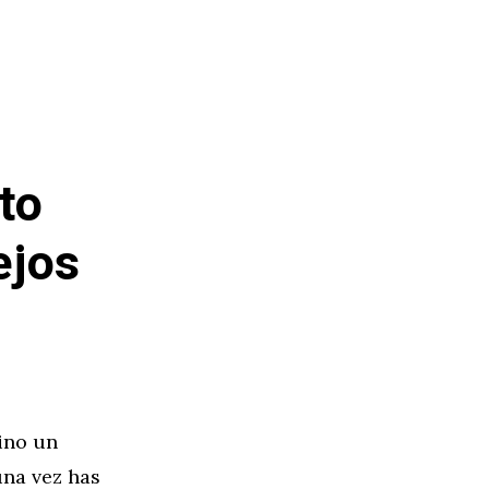
to
ejos
sino un
una vez has