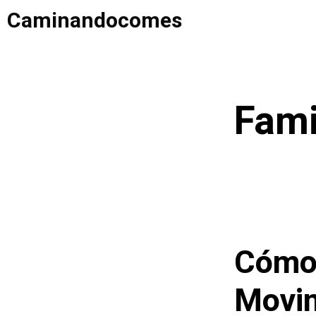
Saltar
Caminandocomes
al
contenido
Fami
Cómo 
Movim