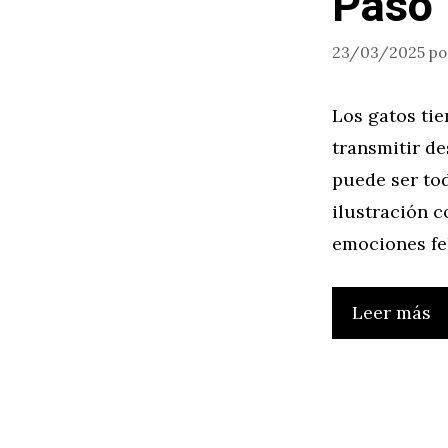
Paso
23/03/2025
p
Los gatos ti
transmitir de
puede ser tod
ilustración c
emociones fel
Leer más