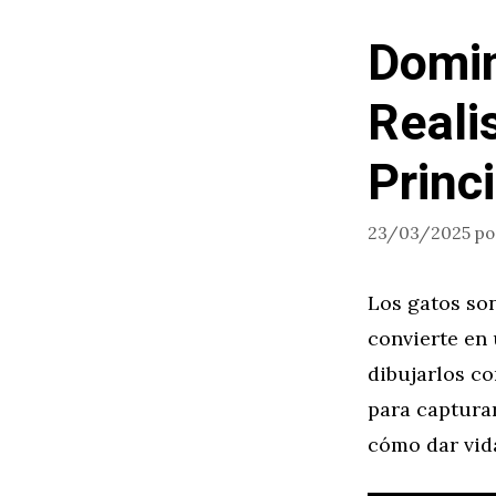
Domin
Reali
Princ
23/03/2025
p
Los gatos son
convierte en 
dibujarlos co
para capturar
cómo dar vida