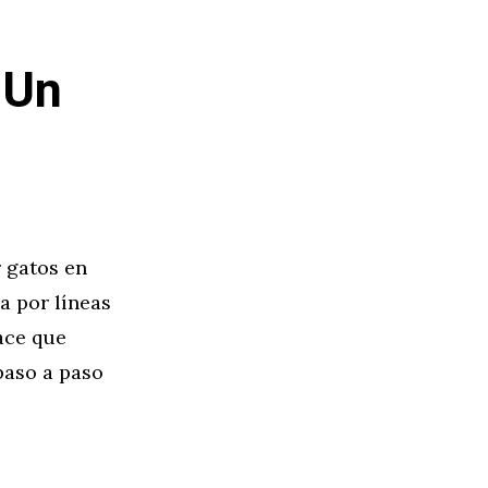
 Un
r gatos en
za por líneas
ace que
 paso a paso