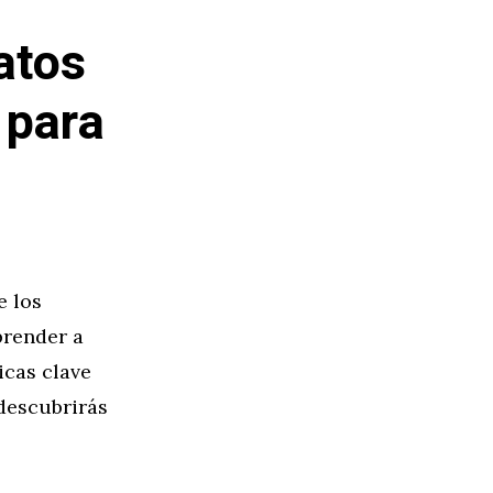
atos
 para
e los
prender a
icas clave
 descubrirás