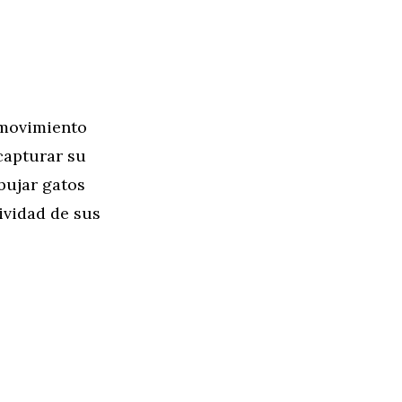
n movimiento
capturar su
bujar gatos
ividad de sus