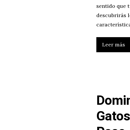
sentido que 
descubrirás l
característica
Leer más
Domin
Gatos