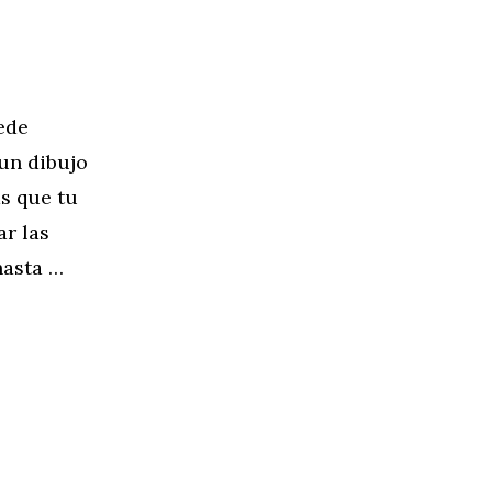
ede
 un dibujo
ás que tu
ar las
hasta …